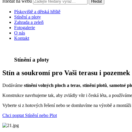
Hledat na webu
Hledat
Pískoviště a dětská hřiště
Stínění a ploty
Zahrada a zeleň
Fotogalerie
O nás
Kontakt
Stínění a ploty
Stín a soukromí pro Vaši terasu i pozemek
Dodáváme
stínění volných ploch a teras
,
stínění plotů
,
samotné pl
Konstrukce navrhujeme tak, aby zvládly vítr i česká léta, a používám
Vyberte si z hotových řešení nebo se domluvíme na výrobě a montáži
Chci poptat Stínění nebo Plot