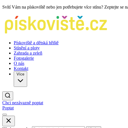
Svítí Vám na pískoviště nebo jen potřebujete více stínu? Zeptejte se 
Pískoviště a dětská hřiště
Stínění a ploty
Zahrada a zeleň
Fotogalerie
O nás
Kontakt
Více
Chci nezávazně poptat
Poptat